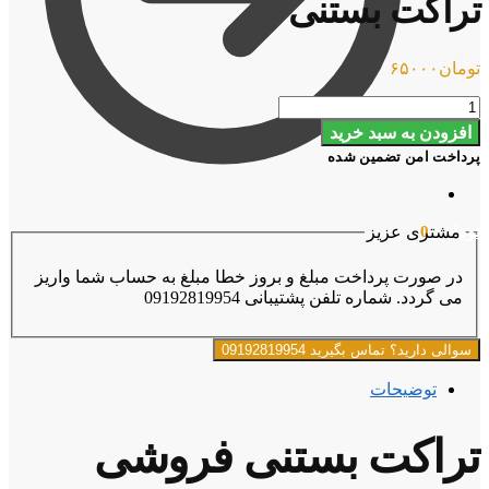
تراکت بستنی
تومان
۶۵۰۰۰
تراکت
بستنی
افزودن به سبد خرید
عدد
پرداخت امن تضمین شده
تومان
۰
0
مشتری عزیز
در صورت پرداخت مبلغ و بروز خطا مبلغ به حساب شما واریز
می گردد. شماره تلفن پشتیبانی 09192819954
سوالی دارید؟ تماس بگیرید 09192819954
توضیحات
تراکت بستنی فروشی