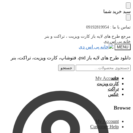
پرش
پرش
سبد خرید شما
به
به
محتوا
ناوبری
تماس با ما : 09192819954
مرجع طرح های لایه باز کارت ویزیت ، تراکت و بنر
خانه پی اس دی
MENU
دانلود طرح های لایه باز psd، فتوشاپ، کارت ویزیت، تراکت، بنر
جستجو
جستجو
جستجو
جستجو
برای:
برای:
My Account
خانه
کارت ویزیت
تراکت
عکس
Browse
My Account
Customer Help