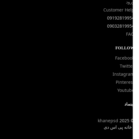
رود
Customer Hel
0919281995
0903281995
FA
FOLLO
Faceboo
Twitte
Instagra
Pinteres
Youtub
ینماد
khanepsd
2025
انه پی اس دی