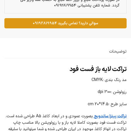
در صورت پرداخت مبلغ و بروز خطا مبلغ به حساب شما واریز می
گردد. شماره تلفن پشتیبانی 09192819954
سوالی دارید؟ تماس بگیرید 09192819954
توضیحات
تراکت لایه باز فست فود
مد رنگ بندی :CMYK
رزولوشن :300 dpi
سایز طرح :14.5*20 cm
تراکت پیتزا ساندویچ
بصورت عمودی و در ابعاد کاغذ A5 طراحی شده است.
تراکت فست فود بصورت کاملا لایه باز و با رزولویشن بالا مناسب چاپ
تراکت در انواع کاغذ موجود در ایران طراحی شده و شما میتوانید با سلیقه