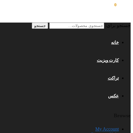
تومان
۰
0
جستجو برای:
جستجو
خانه
کارت ویزیت
تراکت
عکس
Browse
My Account