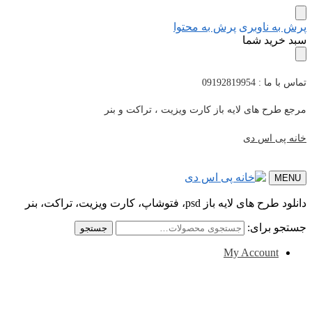
پرش به ناوبری
پرش به محتوا
سبد خرید شما
تماس با ما : 09192819954
مرجع طرح های لایه باز کارت ویزیت ، تراکت و بنر
خانه پی اس دی
MENU
دانلود طرح های لایه باز psd، فتوشاپ، کارت ویزیت، تراکت، بنر
جستجو برای:
جستجو
My Account