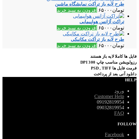
طرح لایه باز تراکت نمایشگاه ماشین
تومان
۶۵۰۰۰
افزودن به سبد خرید
تراکت آژانس هواپیمایی
تومان
۶۵۰۰۰
افزودن به سبد خرید
طرح لایه باز تراکت مکانیکی
تومان
۶۵۰۰۰
افزودن به سبد خرید
فایل ها کاملا لایه باز هستند
رزولویشن مناسب چاپ 300 DPI
فرمت فایل ها PSD , TIFF
دانلود آنی بعد از پرداخت
HELP
ورود
Customer Help
09192819954
09032819954
FAQ
FOLLOW
Facebook