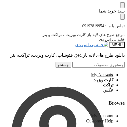
پرش
پرش
سبد خرید شما
به
به
محتوا
ناوبری
تماس با ما : 09192819954
مرجع طرح های لایه باز کارت ویزیت ، تراکت و بنر
خانه پی اس دی
MENU
دانلود طرح های لایه باز psd، فتوشاپ، کارت ویزیت، تراکت، بنر
جستجو
جستجو
جستجو
جستجو
برای:
برای:
My Account
خانه
کارت ویزیت
تراکت
عکس
Browse
My Account
Customer Help