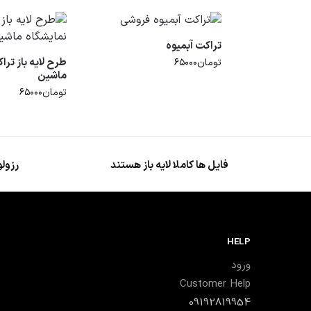
تراکت آبمیوه
طرح لایه باز تر
تومان
۶۵۰۰۰
ماشین
تومان
۶۵۰۰۰
فایل ها کاملا لایه باز هستند
رزولو
HELP
ورود
Customer Help
09192819954