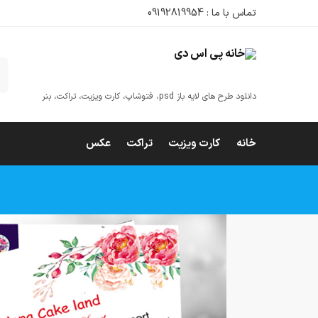
تماس با ما : 09192819954
ج
دانلود طرح های لایه باز psd، فتوشاپ، کارت ویزیت، تراکت، بنر
خانه
کارت ویزیت
تراکت
عکس