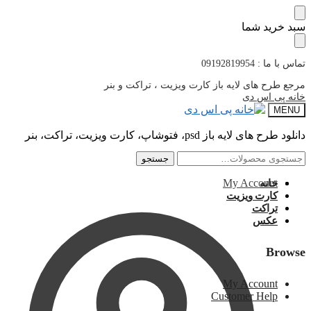
پرش
پرش
سبد خرید شما
به
به
محتوا
ناوبری
تماس با ما : 09192819954
مرجع طرح های لایه باز کارت ویزیت ، تراکت و بنر
خانه پی اس دی
MENU
دانلود طرح های لایه باز psd، فتوشاپ، کارت ویزیت، تراکت، بنر
جستجو
جستجو
جستجو
جستجو
برای:
برای:
My Account
خانه
کارت ویزیت
تراکت
عکس
Browse
My Account
Customer Help