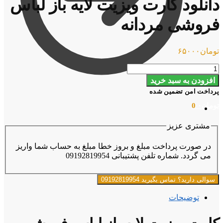
دانلود کارت ویزیت لایه باز لباس
فروشی مردانه
تومان
۶۵۰۰۰
دانلود
کارت
افزودن به سبد خرید
ویزیت
پرداخت امن تضمین شده
لایه
تومان
۰
0
باز
لباس
فروشی
مشتری عزیز
مردانه
عدد
در صورت پرداخت مبلغ و بروز خطا مبلغ به حساب شما واریز
می گردد. شماره تلفن پشتیبانی 09192819954
سوالی دارید؟ تماس بگیرید 09192819954
توضیحات