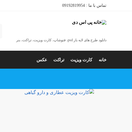
تماس با ما : 09192819954
ج
دانلود طرح های لایه باز psd، فتوشاپ، کارت ویزیت، تراکت، بنر
خانه
کارت ویزیت
تراکت
عکس