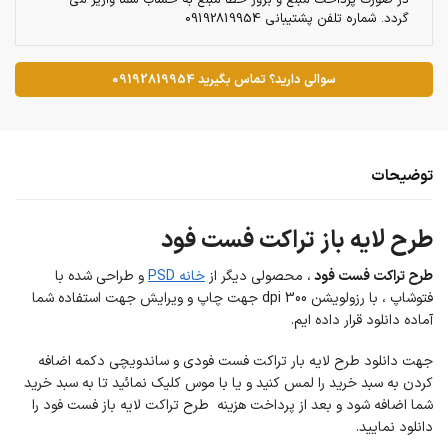
در صورت پرداخت مبلغ و بروز خطا مبلغ به حساب شما واریز می
گردد. شماره تلفن پشتیبانی 09192819954
سوالی دارید؟ تماس بگیرید 09192819954
توضیحات
طرح لایه باز تراکت فست فود
طرح تراکت فست فود
، محصولی دیگر از
خانه PSD
و طراحی شده با
فتوشاپ ، با رزولویشن 300 dpi جهت چاپ و ویرایش جهت استفاده شما
آماده دانلود قرار داده ایم.
جهت دانلود طرح لایه بار تراکت فست فودی و ساندویچی دکمه اضافه
کردن به سبد خرید را لمس کنید و یا با موس کلیک نمائید تا به سبد خرید
شما اضافه شود و بعد از پرداخت هزینه طرح تراکت لایه باز فست فود را
دانلود نمایید.