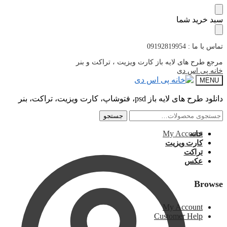
پرش
پرش
سبد خرید شما
به
به
محتوا
ناوبری
تماس با ما : 09192819954
مرجع طرح های لایه باز کارت ویزیت ، تراکت و بنر
خانه پی اس دی
MENU
دانلود طرح های لایه باز psd، فتوشاپ، کارت ویزیت، تراکت، بنر
جستجو
جستجو
جستجو
جستجو
برای:
برای:
My Account
خانه
کارت ویزیت
تراکت
عکس
Browse
My Account
Customer Help