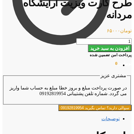
طرح کارت ویزیت آرایشگاه
مردانه
تومان
۶۵۰۰۰
طرح
کارت
افزودن به سبد خرید
ویزیت
پرداخت امن تضمین شده
آرایشگاه
تومان
۰
0
مردانه
عدد
مشتری عزیز
در صورت پرداخت مبلغ و بروز خطا مبلغ به حساب شما واریز
می گردد. شماره تلفن پشتیبانی 09192819954
سوالی دارید؟ تماس بگیرید 09192819954
توضیحات