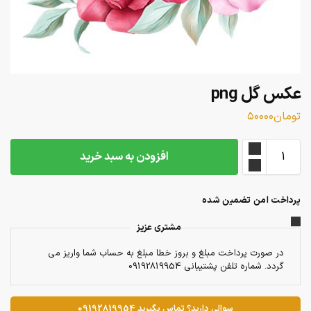
عکس گل png
تومان
۵۰۰۰۰
افزودن به سبد خرید
پرداخت امن تضمین شده
مشتری عزیز
در صورت پرداخت مبلغ و بروز خطا مبلغ به حساب شما واریز می
گردد. شماره تلفن پشتیبانی 09192819954
سوالی دارید؟ تماس بگیرید 09192819954