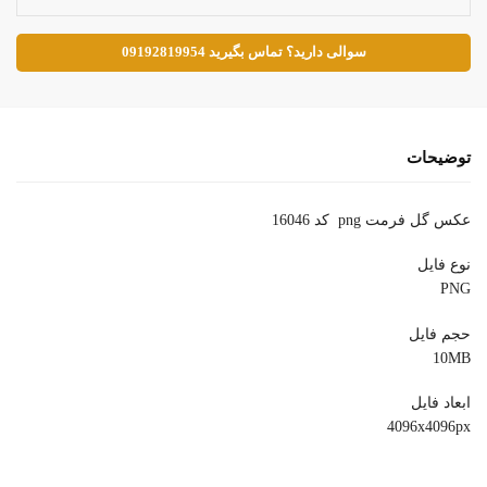
سوالی دارید؟ تماس بگیرید 09192819954
توضیحات
عکس گل فرمت png کد 16046
نوع فایل
PNG
حجم فایل
10MB
ابعاد فایل
4096x4096px