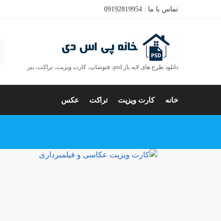
تماس با ما : 09192819954
ج
دانلود طرح های لایه باز psd، فتوشاپ، کارت ویزیت، تراکت، بنر
خانه
کارت ویزیت
تراکت
عکس