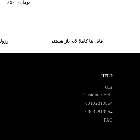
تومان
۶۵۰۰۰
فایل ها کاملا لایه باز هستند
رزولو
HELP
ورود
Customer Help
09192819954
09032819954
FAQ