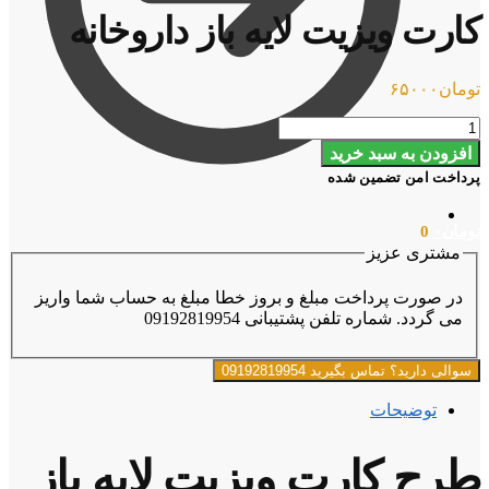
کارت ویزیت لایه باز داروخانه
تومان
۶۵۰۰۰
کارت
ویزیت
افزودن به سبد خرید
لایه
پرداخت امن تضمین شده
باز
داروخانه
عدد
تومان
۰
0
مشتری عزیز
در صورت پرداخت مبلغ و بروز خطا مبلغ به حساب شما واریز
می گردد. شماره تلفن پشتیبانی 09192819954
سوالی دارید؟ تماس بگیرید 09192819954
توضیحات
طرح کارت ویزیت لایه باز