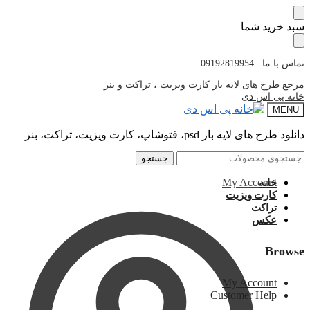
پرش
پرش
سبد خرید شما
به
به
محتوا
ناوبری
تماس با ما : 09192819954
مرجع طرح های لایه باز کارت ویزیت ، تراکت و بنر
خانه پی اس دی
MENU
دانلود طرح های لایه باز psd، فتوشاپ، کارت ویزیت، تراکت، بنر
جستجو
جستجو
جستجو
جستجو
برای:
برای:
My Account
خانه
کارت ویزیت
تراکت
عکس
Browse
My Account
Customer Help