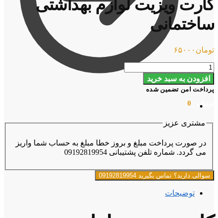
کارت ویزیت لوازم بهداشتی
ساختمانی
تومان
۶۵۰۰۰
کارت
ویزیت
افزودن به سبد خرید
لوازم
پرداخت امن تضمین شده
بهداشتی
تومان
۰
0
ساختمانی
عدد
مشتری عزیز
در صورت پرداخت مبلغ و بروز خطا مبلغ به حساب شما واریز
می گردد. شماره تلفن پشتیبانی 09192819954
سوالی دارید؟ تماس بگیرید 09192819954
توضیحات