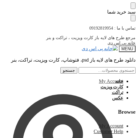
پرش
پرش
سبد خرید شما
به
به
محتوا
ناوبری
تماس با ما : 09192819954
مرجع طرح های لایه باز کارت ویزیت ، تراکت و بنر
خانه پی اس دی
MENU
دانلود طرح های لایه باز psd، فتوشاپ، کارت ویزیت، تراکت، بنر
جستجو
جستجو
جستجو
جستجو
برای:
برای:
My Account
خانه
کارت ویزیت
تراکت
عکس
Browse
My Account
Customer Help