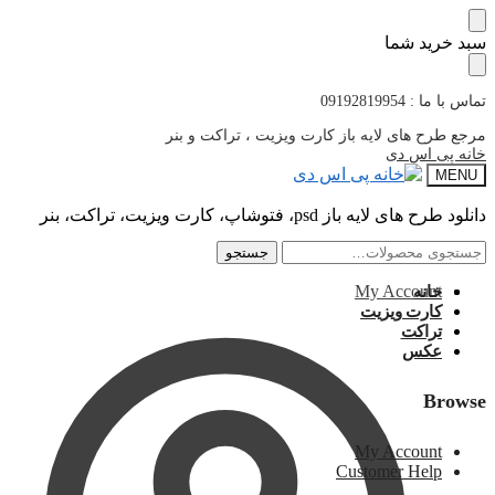
پرش
پرش
سبد خرید شما
به
به
محتوا
ناوبری
تماس با ما : 09192819954
مرجع طرح های لایه باز کارت ویزیت ، تراکت و بنر
خانه پی اس دی
MENU
دانلود طرح های لایه باز psd، فتوشاپ، کارت ویزیت، تراکت، بنر
جستجو
جستجو
جستجو
جستجو
برای:
برای:
My Account
خانه
کارت ویزیت
تراکت
عکس
Browse
My Account
Customer Help