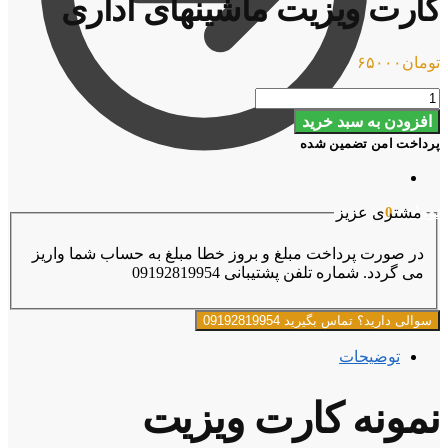
کارت ویزیت ماشینهای اداری
تومان
۶۵۰۰۰
کارت
ویزیت
افزودن به سبد خرید
ماشینهای
پرداخت امن تضمین شده
اداری
عدد
تومان
۰
0
مشتری عزیز
در صورت پرداخت مبلغ و بروز خطا مبلغ به حساب شما واریز
می گردد. شماره تلفن پشتیبانی 09192819954
سوالی دارید؟ تماس بگیرید 09192819954
توضیحات
نمونه کارت ویزیت