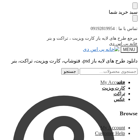
پرش
پرش
سبد خرید شما
به
به
محتوا
ناوبری
تماس با ما : 09192819954
مرجع طرح های لایه باز کارت ویزیت ، تراکت و بنر
خانه پی اس دی
MENU
دانلود طرح های لایه باز psd، فتوشاپ، کارت ویزیت، تراکت، بنر
جستجو
جستجو
جستجو
جستجو
برای:
برای:
My Account
خانه
کارت ویزیت
تراکت
عکس
Browse
My Account
Customer Help