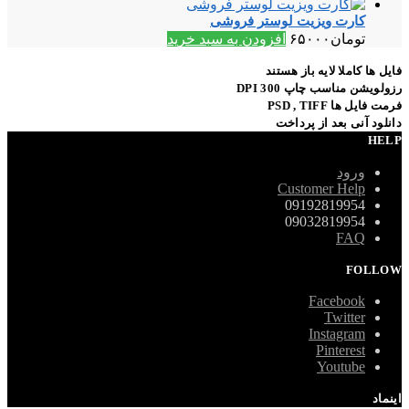
کارت ویزیت لوستر فروشی
تومان
۶۵۰۰۰
افزودن به سبد خرید
فایل ها کاملا لایه باز هستند
رزولویشن مناسب چاپ 300 DPI
فرمت فایل ها PSD , TIFF
دانلود آنی بعد از پرداخت
HELP
ورود
Customer Help
09192819954
09032819954
FAQ
FOLLOW
Facebook
Twitter
Instagram
Pinterest
Youtube
اینماد