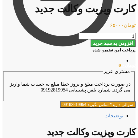
کارت ویزیت وکالت جدید
تومان
۶۵۰۰۰
کارت
ویزیت
افزودن به سبد خرید
وکالت
پرداخت امن تضمین شده
جدید
عدد
تومان
۰
0
مشتری عزیز
در صورت پرداخت مبلغ و بروز خطا مبلغ به حساب شما واریز
می گردد. شماره تلفن پشتیبانی 09192819954
سوالی دارید؟ تماس بگیرید 09192819954
توضیحات
کارت ویزیت وکالت جدید