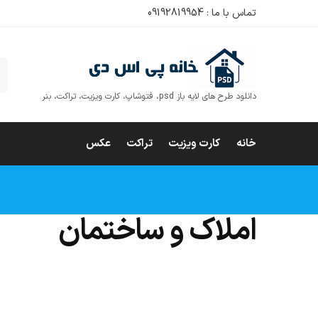
تماس با ما : 09192819954
ج
دانلود طرح های لایه باز psd، فتوشاپ، کارت ویزیت، تراکت، بنر
خانه
کارت ویزیت
تراکت
عکس
املاک و ساختمان