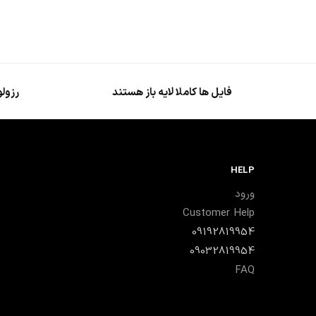
فایل ها کاملا لایه باز هستند
رزولو
HELP
ورود
Customer Help
09192819954
09032819954
FAQ