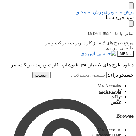
پرش به ناوبری
پرش به محتوا
سبد خرید شما
تماس با ما : 09192819954
مرجع طرح های لایه باز کارت ویزیت ، تراکت و بنر
خانه پی اس دی
MENU
دانلود طرح های لایه باز psd، فتوشاپ، کارت ویزیت، تراکت، بنر
جستجو برای:
جستجو برای:
جستجو
جستجو
My Account
خانه
کارت ویزیت
تراکت
عکس
Browse
My Account
Customer Help