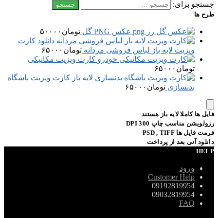
جستجو برای:
طرح ها
عکس PNG گل
تومان
۵۰۰۰۰
دانلود کارت
ویزیت لایه باز لباس فروشی مردانه
تومان
۶۵۰۰۰
کارت ویزیت مکانیکی
تومان
۶۵۰۰۰
کارت ویزیت باشگاه
بدنسازی
تومان
۶۵۰۰۰
فایل ها کاملا لایه باز هستند
رزولویشن مناسب چاپ 300 DPI
فرمت فایل ها PSD , TIFF
دانلود آنی بعد از پرداخت
HELP
ورود
Customer Help
09192819954
09032819954
FAQ