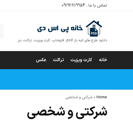
تماس با ما : 09192819954
ج
دانلود طرح های لایه باز psd، فتوشاپ، کارت ویزیت، تراکت، بنر
خانه
کارت ویزیت
تراکت
عکس
Home
»
شرکتی و شخصی
شرکتی و شخصی