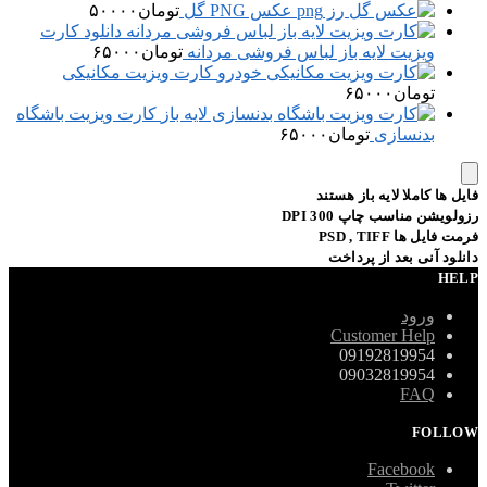
عکس PNG گل
تومان
۵۰۰۰۰
دانلود کارت
ویزیت لایه باز لباس فروشی مردانه
تومان
۶۵۰۰۰
کارت ویزیت مکانیکی
تومان
۶۵۰۰۰
کارت ویزیت باشگاه
بدنسازی
تومان
۶۵۰۰۰
فایل ها کاملا لایه باز هستند
رزولویشن مناسب چاپ 300 DPI
فرمت فایل ها PSD , TIFF
دانلود آنی بعد از پرداخت
HELP
ورود
Customer Help
09192819954
09032819954
FAQ
FOLLOW
Facebook