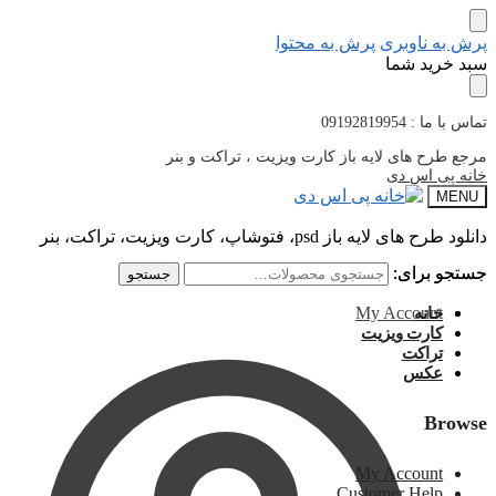
پرش به ناوبری
پرش به محتوا
سبد خرید شما
تماس با ما : 09192819954
مرجع طرح های لایه باز کارت ویزیت ، تراکت و بنر
خانه پی اس دی
MENU
دانلود طرح های لایه باز psd، فتوشاپ، کارت ویزیت، تراکت، بنر
جستجو برای:
جستجو برای:
جستجو
جستجو
My Account
خانه
کارت ویزیت
تراکت
عکس
Browse
My Account
Customer Help