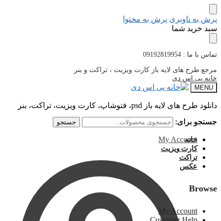
پرش به ناوبری
پرش به محتوا
سبد خرید شما
تماس با ما : 09192819954
مرجع طرح های لایه باز کارت ویزیت ، تراکت و بنر
خانه پی اس دی
MENU
دانلود طرح های لایه باز psd، فتوشاپ، کارت ویزیت، تراکت، بنر
جستجو برای:
جستجو برای:
جستجو
جستجو
My Account
خانه
کارت ویزیت
تراکت
عکس
Browse
My Account
Customer Help