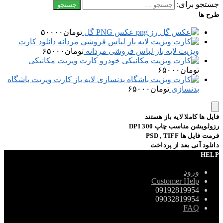
جستجو برای:
طرح ها
عکس PNG گل
تومان
۵۰۰۰۰
دانلود کارت
ویزیت لایه باز لباس فروشی مردانه
تومان
۶۵۰۰۰
کارت ویزیت مکانیکی
تومان
۶۵۰۰۰
کارت ویزیت باشگاه
بدنسازی
تومان
۶۵۰۰۰
فایل ها کاملا لایه باز هستند
رزولویشن مناسب چاپ 300 DPI
فرمت فایل ها PSD , TIFF
دانلود آنی بعد از پرداخت
HELP
ورود
Customer Help
09192819954
09032819954
FAQ